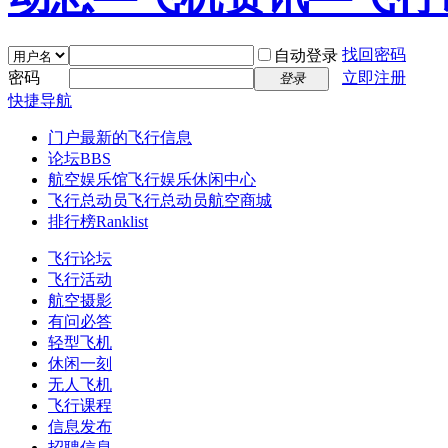
找回密码
自动登录
密码
立即注册
登录
快捷导航
门户
最新的飞行信息
论坛
BBS
航空娱乐馆
飞行娱乐休闲中心
飞行总动员
飞行总动员航空商城
排行榜
Ranklist
飞行论坛
飞行活动
航空摄影
有问必答
轻型飞机
休闲一刻
无人飞机
飞行课程
信息发布
招聘信息