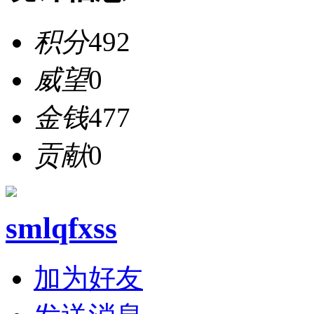
积分
492
威望
0
金钱
477
贡献
0
smlqfxss
加为好友