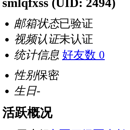
smlqfxss
(UID: 2494)
邮箱状态
已验证
视频认证
未认证
统计信息
好友数 0
性别
保密
生日
-
活跃概况